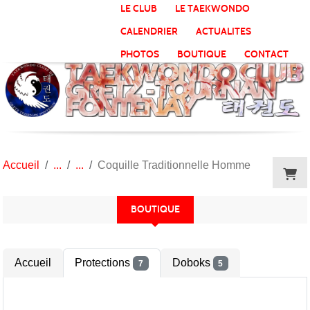
Panneau de gestion des cookies
LE CLUB
LE TAEKWONDO
CALENDRIER
ACTUALITES
PHOTOS
BOUTIQUE
CONTACT
Accueil
Coquille Traditionnelle Homme
BOUTIQUE
Accueil
Protections
Doboks
7
5