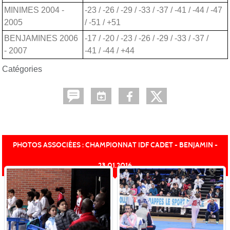
MINIMES 2004 -
-23 / -26 / -29 / -33 / -37 / -41 / -44 / -47
2005
/ -51 / +51
BENJAMINES 2006
-17 / -20 / -23 / -26 / -29 / -33 / -37 /
- 2007
-41 / -44 / +44
Catégories
PHOTOS ASSOCIÉES : CHAMPIONNAT IDF CADET - BENJAMIN -
23.01.2016