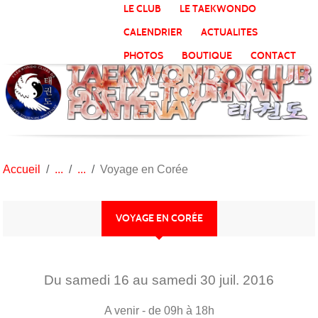
Panneau de gestion des cookies
LE CLUB
LE TAEKWONDO
CALENDRIER
ACTUALITES
PHOTOS
BOUTIQUE
CONTACT
Accueil
Voyage en Corée
VOYAGE EN CORÉE
Du
samedi
16
au
samedi
30
juil.
2016
A venir
- de 09h à 18h