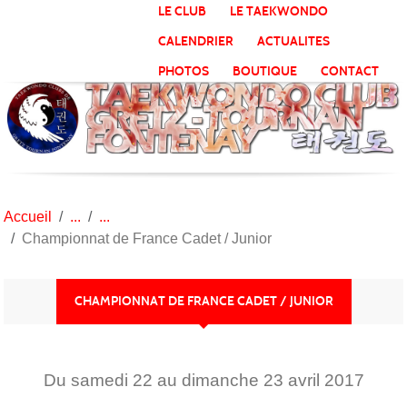
Panneau de gestion des cookies
LE CLUB
LE TAEKWONDO
CALENDRIER
ACTUALITES
PHOTOS
BOUTIQUE
CONTACT
Accueil
Championnat de France Cadet / Junior
CHAMPIONNAT DE FRANCE CADET / JUNIOR
Du
samedi
22
au
dimanche
23
avril
2017