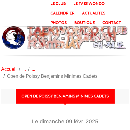
Panneau de gestion des cookies
LE CLUB
LE TAEKWONDO
CALENDRIER
ACTUALITES
PHOTOS
BOUTIQUE
CONTACT
Accueil
Open de Poissy Benjamins Minimes Cadets
OPEN DE POISSY BENJAMINS MINIMES CADETS
Le
dimanche
09
févr.
2025