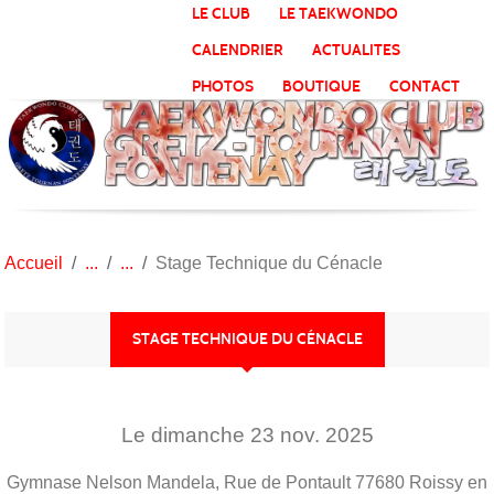
Panneau de gestion des cookies
LE CLUB
LE TAEKWONDO
CALENDRIER
ACTUALITES
PHOTOS
BOUTIQUE
CONTACT
Accueil
Stage Technique du Cénacle
STAGE TECHNIQUE DU CÉNACLE
Le
dimanche
23
nov.
2025
Gymnase Nelson Mandela, Rue de Pontault
77680
Roissy en